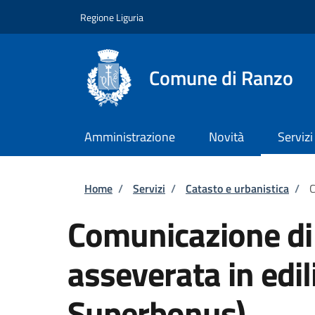
Salta al contenuto principale
Skip to footer content
Regione Liguria
Comune di Ranzo
Amministrazione
Novità
Servizi
Briciole di pane
Home
/
Servizi
/
Catasto e urbanistica
/
C
Comunicazione di i
asseverata in edili
Superbonus)