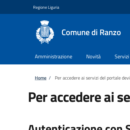
Salta al contenuto principale
Skip to footer content
Regione Liguria
Comune di Ranzo
Amministrazione
Novità
Servizi
Briciole di pane
Home
/
Per accedere ai servizi del portale dev
Per accedere ai se
Autenticazione con 