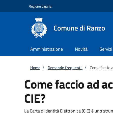
Salta al contenuto principale
Skip to footer content
Regione Liguria
Comune di Ranzo
Amministrazione
Novità
Servizi
Briciole di pane
Home
/
Domande frequenti
/
Come faccio a
Come faccio ad acc
CIE?
La Carta d'Identità Elettronica (CIE) è uno strum