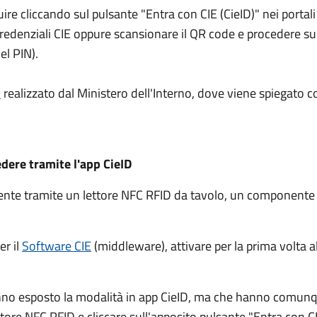
guire cliccando sul pulsante "Entra con CIE (CieID)" nei port
e credenziali CIE oppure scansionare il QR code e procedere 
el PIN).
l
realizzato dal Ministero dell'Interno, dove viene spiegato c
edere tramite l'app CieID
amente tramite un lettore NFC RFID da tavolo, un component
er il
Software CIE
(middleware), attivare per la prima volta al
nno esposto la modalità in app CieID, ma che hanno comunqu
ettore NFC RFID e cliccare sull'apposito pulsante "Entra con CI