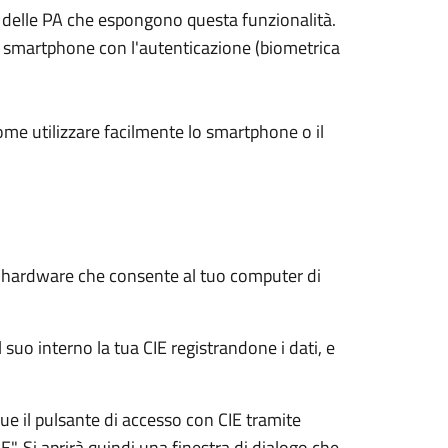
ali delle PA che espongono questa funzionalità.
su smartphone con l'autenticazione (biometrica
ome utilizzare facilmente lo smartphone o il
e hardware che consente al tuo computer di
 suo interno la tua CIE registrandone i dati, e
e il pulsante di accesso con CIE tramite
E". Si aprirà quindi una finestra di dialogo che