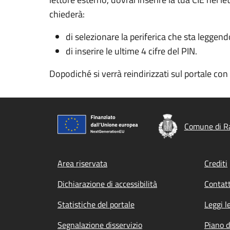
chiederà:
di selezionare la periferica che sta leggend
di inserire le ultime 4 cifre del PIN.
Dopodiché si verrà reindirizzati sul portale co
Comune di R
Footer menu
Area riservata
Crediti
Dichiarazione di accessibilità
Contatt
Statistiche del portale
Leggi l
Segnalazione disservizio
Piano d