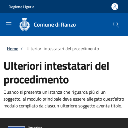
Salta al contenuto principale
Skip to footer content
Regione Liguria
Comune di Ranzo
Briciole di pane
Home
/
Ulteriori intestatari del procedimento
Ulteriori intestatari del
procedimento
Quando si presenta un'istanza che riguarda più di un
soggetto, al modulo principale deve essere allegato quest'altro
modulo compilato da ciascun ulteriore soggetto avente titolo.