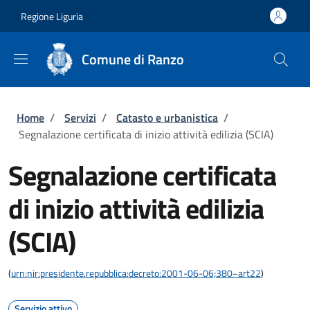
Salta al contenuto principale
Skip to footer content
Regione Liguria
Comune di Ranzo
Briciole di pane
Home
/
Servizi
/
Catasto e urbanistica
/
Segnalazione certificata di inizio attività edilizia (SCIA)
Segnalazione certificata
di inizio attività edilizia
(SCIA)
(
urn:nir:presidente.repubblica:decreto:2001-06-06;380~art22
)
Servizio attivo