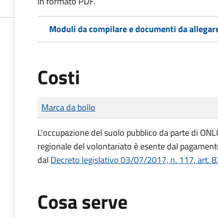
in formato PDF.
Moduli da compilare e documenti da allegar
Costi
Tipo di pagamento
Importo
Marca da bollo
L'occupazione del suolo pubblico da parte di ONLUS
regionale del volontariato è esente dal pagamento
dal
Decreto legislativo 03/07/2017, n. 117, art. 8
Cosa serve