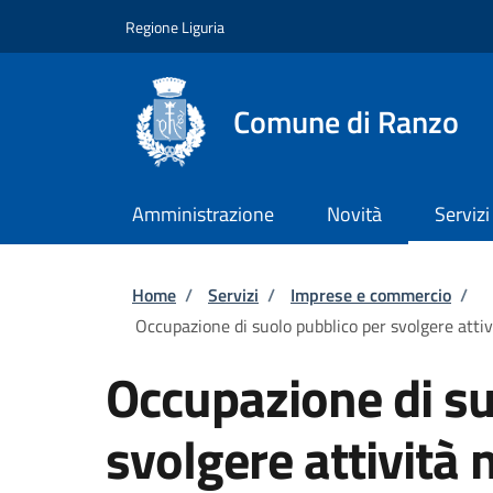
Salta al contenuto principale
Skip to footer content
Regione Liguria
Comune di Ranzo
Amministrazione
Novità
Servizi
Briciole di pane
Home
/
Servizi
/
Imprese e commercio
/
Occupazione di suolo pubblico per svolgere attivi
Occupazione di su
svolgere attività 