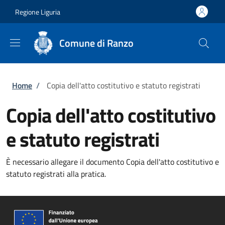
Salta al contenuto principale
Skip to footer content
Regione Liguria
Comune di Ranzo
Briciole di pane
Home
/
Copia dell'atto costitutivo e statuto registrati
Copia dell'atto costitutivo
e statuto registrati
È necessario allegare il documento Copia dell'atto costitutivo e
statuto registrati alla pratica.