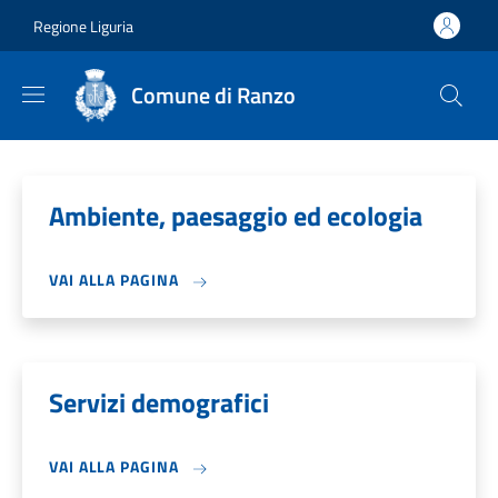
Salta al contenuto principale
Skip to footer content
Regione Liguria
Comune di Ranzo
Ambiente, paesaggio ed ecologia
VAI ALLA PAGINA
Servizi demografici
VAI ALLA PAGINA