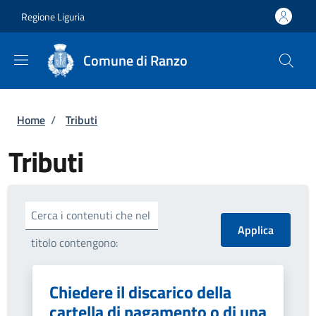
Salta al contenuto principale
Skip to footer content
Regione Liguria
Comune di Ranzo
Briciole di pane
Home
/
Tributi
Tributi
Cerca i contenuti che nel
titolo contengono:
Chiedere il discarico della
cartella di pagamento o di una