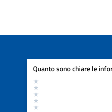
Quanto sono chiare le info
Valutazione
Valuta 5 stelle su 5
Valuta 4 stelle su 5
Valuta 3 stelle su 5
Valuta 2 stelle su 5
Valuta 1 stelle su 5