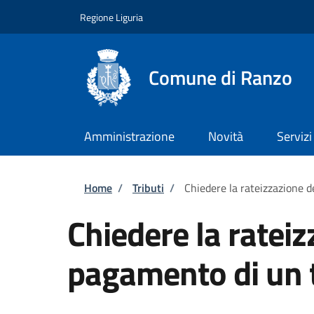
Salta al contenuto principale
Skip to footer content
Regione Liguria
Comune di Ranzo
Amministrazione
Novità
Servizi
Briciole di pane
Home
/
Tributi
/
Chiedere la rateizzazione d
Chiedere la rateiz
pagamento di un 