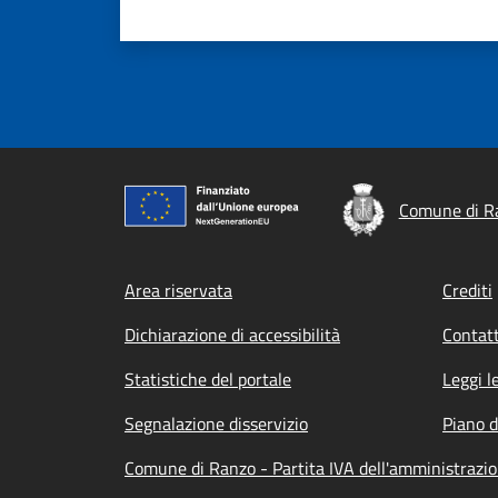
Comune di R
Footer menu
Area riservata
Crediti
Dichiarazione di accessibilità
Contatt
Statistiche del portale
Leggi l
Segnalazione disservizio
Piano d
Comune di Ranzo - Partita IVA dell'amministraz