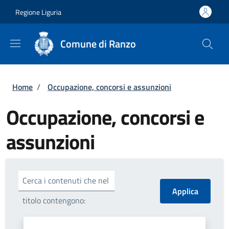
Salta al contenuto principale
Skip to footer content
Regione Liguria
Comune di Ranzo
Briciole di pane
Home
/
Occupazione, concorsi e assunzioni
Occupazione, concorsi e
assunzioni
Cerca i contenuti che nel
titolo contengono: