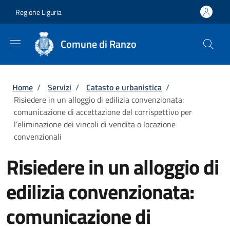
Salta al contenuto principale
Skip to footer content
Regione Liguria
Comune di Ranzo
Briciole di pane
Home
/
Servizi
/
Catasto e urbanistica
/
Risiedere in un alloggio di edilizia convenzionata:
comunicazione di accettazione del corrispettivo per
l’eliminazione dei vincoli di vendita o locazione
convenzionali
Risiedere in un alloggio di
edilizia convenzionata:
comunicazione di