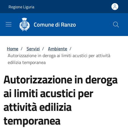
Salta al contenuto principale
Skip to footer content
Regione Liguria
Comune di Ranzo
Briciole di pane
Home
/
Servizi
/
Ambiente
/
Autorizzazione in deroga ai limiti acustici per attività
edilizia temporanea
Autorizzazione in deroga
ai limiti acustici per
attività edilizia
temporanea