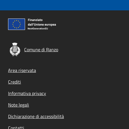
Comune di Ranzo
Footer menu
Area riservata
Crediti
Informativa privacy
Note legali
Dichiarazione di accessibilità
Contatti