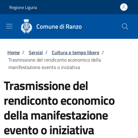
Salta al contenuto principale
Skip to footer content
Regione Liguria
Comune di Ranzo
Briciole di pane
Home
/
Servizi
/
Cultura e tempo libero
/
Trasmissione del rendiconto economico della
manifestazione evento o iniziativa
Trasmissione del
rendiconto economico
della manifestazione
evento o iniziativa