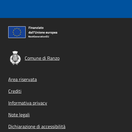
Comune di Ranzo
Footer menu
Area riservata
Crediti
Informativa privacy
Note legali
Dichiarazione di accessibilità