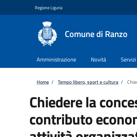
Salta al contenuto principale
Skip to footer content
Regione Liguria
Comune di Ranzo
Amministrazione
Novità
Servizi
Briciole di pane
Home
/
Tempo libero, sport e cultura
/
Chie
Chiedere la conce
contributo econom
attività organizza