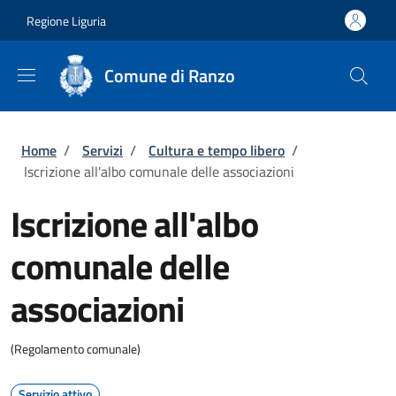
Salta al contenuto principale
Skip to footer content
Regione Liguria
Comune di Ranzo
Briciole di pane
Home
/
Servizi
/
Cultura e tempo libero
/
Iscrizione all'albo comunale delle associazioni
Iscrizione all'albo
comunale delle
associazioni
(Regolamento comunale)
Servizio attivo