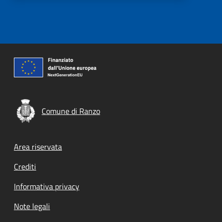
Comune di Ranzo
Footer menu
Area riservata
Crediti
Informativa privacy
Note legali