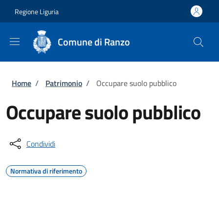
Salta al contenuto principale
Skip to footer content
Regione Liguria
Comune di Ranzo
Briciole di pane
Home
/
Patrimonio
/
Occupare suolo pubblico
Occupare suolo pubblico
Condividi
Normativa di riferimento