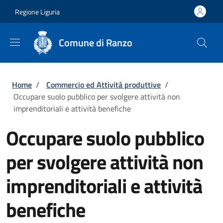
Salta al contenuto principale
Skip to footer content
Regione Liguria
Comune di Ranzo
Briciole di pane
Home
/
Commercio ed Attività produttive
/
Occupare suolo pubblico per svolgere attività non
imprenditoriali e attività benefiche
Occupare suolo pubblico
per svolgere attività non
imprenditoriali e attività
benefiche