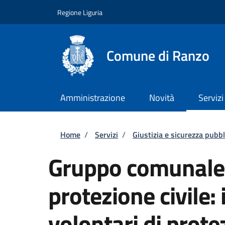
Salta al contenuto principale
Skip to footer content
Regione Liguria
Comune di Ranzo
Amministrazione
Novità
Servizi
Briciole di pane
Home
/
Servizi
/
Giustizia e sicurezza pubbl
Gruppo comunale d
protezione civile:
volontari di prote