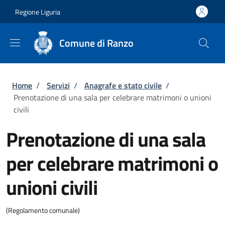
Salta al contenuto principale
Skip to footer content
Regione Liguria
Comune di Ranzo
Briciole di pane
Home
/
Servizi
/
Anagrafe e stato civile
/
Prenotazione di una sala per celebrare matrimoni o unioni
civili
Prenotazione di una sala
per celebrare matrimoni o
unioni civili
(Regolamento comunale)