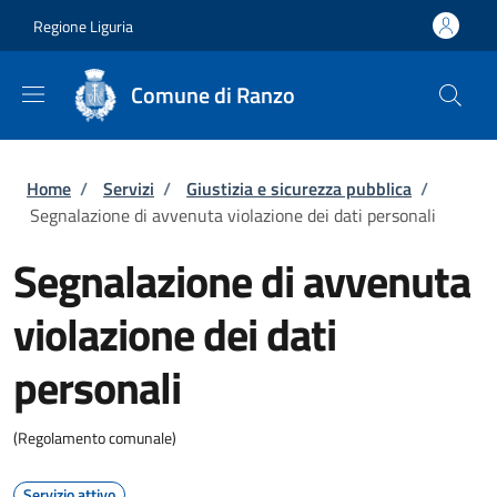
Salta al contenuto principale
Skip to footer content
Regione Liguria
Comune di Ranzo
Briciole di pane
Home
/
Servizi
/
Giustizia e sicurezza pubblica
/
Segnalazione di avvenuta violazione dei dati personali
Segnalazione di avvenuta
violazione dei dati
personali
(Regolamento comunale)
Servizio attivo