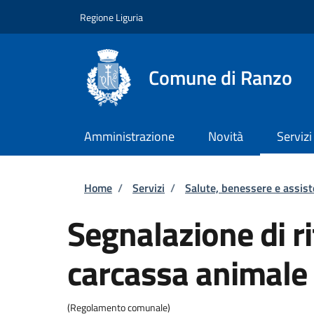
Salta al contenuto principale
Skip to footer content
Regione Liguria
Comune di Ranzo
Amministrazione
Novità
Servizi
Briciole di pane
Home
/
Servizi
/
Salute, benessere e assis
Segnalazione di r
carcassa animale
(Regolamento comunale)