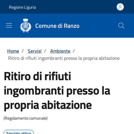
Salta al contenuto principale
Skip to footer content
Regione Liguria
Comune di Ranzo
Briciole di pane
Home
/
Servizi
/
Ambiente
/
Ritiro di rifiuti ingombranti presso la propria abitazione
Ritiro di rifiuti
ingombranti presso la
propria abitazione
(Regolamento comunale)
Servizio attivo