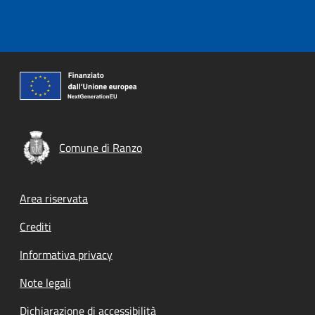
Comune di Ranzo
Footer menu
Area riservata
Crediti
Informativa privacy
Note legali
Dichiarazione di accessibilità