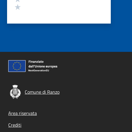
Valuta 1 stelle su 5
Comune di Ranzo
Footer menu
Area riservata
Crediti