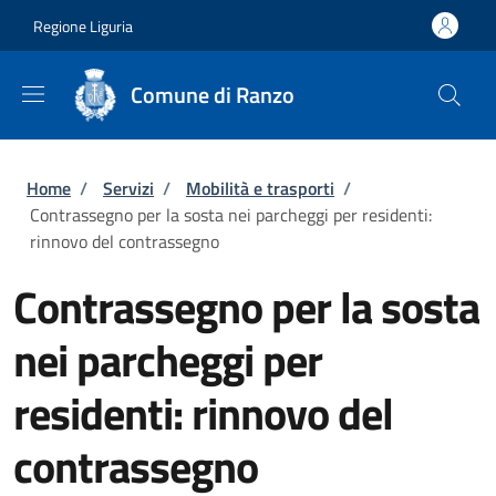
Salta al contenuto principale
Skip to footer content
Regione Liguria
Comune di Ranzo
Briciole di pane
Home
/
Servizi
/
Mobilità e trasporti
/
Contrassegno per la sosta nei parcheggi per residenti:
rinnovo del contrassegno
Contrassegno per la sosta
nei parcheggi per
residenti: rinnovo del
contrassegno