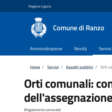
Salta al contenuto principale
Skip to footer content
Regione Liguria
Comune di Ranzo
Amministrazione
Novità
Servizi
Briciole di pane
Home
/
Servizi
/
Appalti pubblici
/
Orti c
Orti comunali: co
dell'assegnazion
(Regolamento comunale)