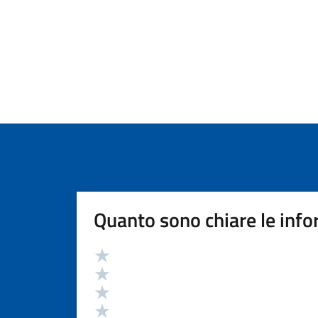
Quanto sono chiare le info
Valutazione
Valuta 5 stelle su 5
Valuta 4 stelle su 5
Valuta 3 stelle su 5
Valuta 2 stelle su 5