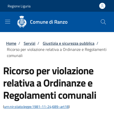
Salta al contenuto principale
Skip to footer content
Regione Liguria
Comune di Ranzo
Briciole di pane
Home
/
Servizi
/
Giustizia e sicurezza pubblica
/
Ricorso per violazione relativa a Ordinanze e Regolamenti
comunali
Ricorso per violazione
relativa a Ordinanze e
Regolamenti comunali
(
urn:nir:stato:legge:1981-11-24;689~art18
)