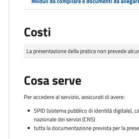
Moduli da compilare e documenti da allegar
Costi
Tipo di pagamento
Importo
La presentazione della pratica non prevede al
Cosa serve
Per accedere al servizio, assicurati di avere:
SPID (sistema pubblico di identità digitale), ca
nazionale dei servizi (CNS)
tutta la documentazione prevista per la prese