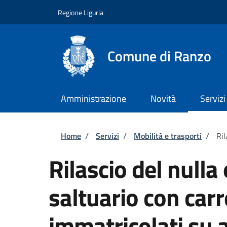
Salta al contenuto principale
Skip to footer content
Regione Liguria
Comune di Ranzo
Amministrazione
Novità
Servizi
Briciole di pane
Home
/
Servizi
/
Mobilità e trasporti
/
Ril
Rilascio del nulla 
saltuario con carr
immatricolati su 