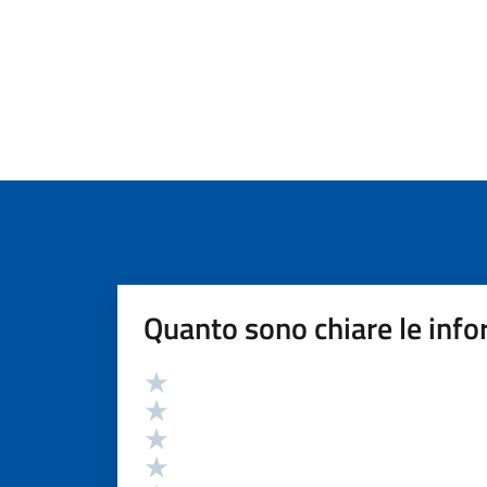
Quanto sono chiare le info
Valutazione
Valuta 5 stelle su 5
Valuta 4 stelle su 5
Valuta 3 stelle su 5
Valuta 2 stelle su 5