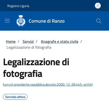
Salta al contenuto principale
Skip to footer content
Regione Liguria
Comune di Ranzo
Briciole di pane
Home
/
Servizi
/
Anagrafe e stato civile
/
Legalizzazione di fotografia
Legalizzazione di
fotografia
(
urn:nir:presidente.repubblica:decreto:2000-12-28;445~art34
)
Servizio attivo