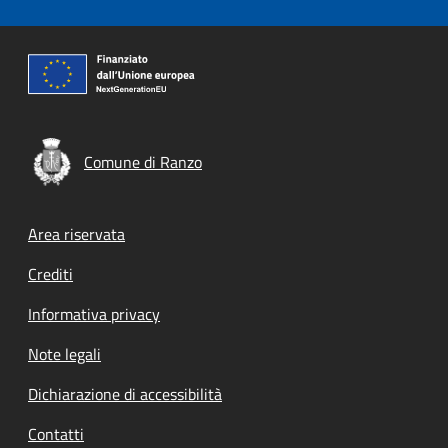
Comune di Ranzo
Footer menu
Area riservata
Crediti
Informativa privacy
Note legali
Dichiarazione di accessibilità
Contatti