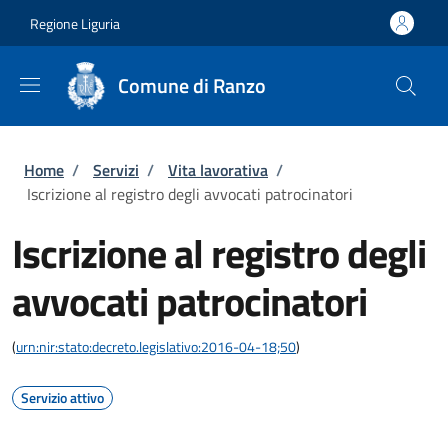
Salta al contenuto principale
Skip to footer content
Regione Liguria
Comune di Ranzo
Briciole di pane
Home
/
Servizi
/
Vita lavorativa
/
Iscrizione al registro degli avvocati patrocinatori
Iscrizione al registro degli
avvocati patrocinatori
(
urn:nir:stato:decreto.legislativo:2016-04-18;50
)
Servizio attivo