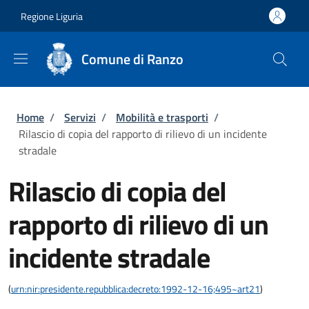
Salta al contenuto principale
Skip to footer content
Regione Liguria
Comune di Ranzo
Briciole di pane
Home
/
Servizi
/
Mobilità e trasporti
/
Rilascio di copia del rapporto di rilievo di un incidente
stradale
Rilascio di copia del
rapporto di rilievo di un
incidente stradale
(
urn:nir:presidente.repubblica:decreto:1992-12-16;495~art21
)