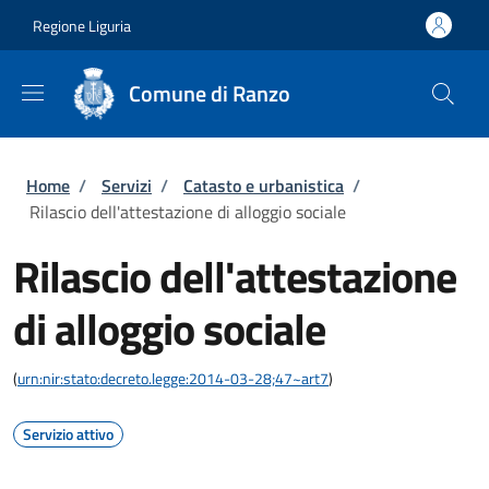
Salta al contenuto principale
Skip to footer content
Regione Liguria
Comune di Ranzo
Briciole di pane
Home
/
Servizi
/
Catasto e urbanistica
/
Rilascio dell'attestazione di alloggio sociale
Rilascio dell'attestazione
di alloggio sociale
(
urn:nir:stato:decreto.legge:2014-03-28;47~art7
)
Servizio attivo