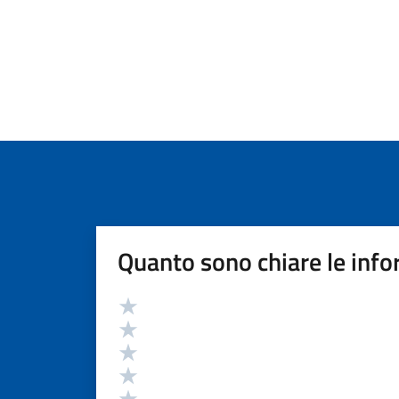
Quanto sono chiare le info
Valutazione
Valuta 5 stelle su 5
Valuta 4 stelle su 5
Valuta 3 stelle su 5
Valuta 2 stelle su 5
Valuta 1 stelle su 5