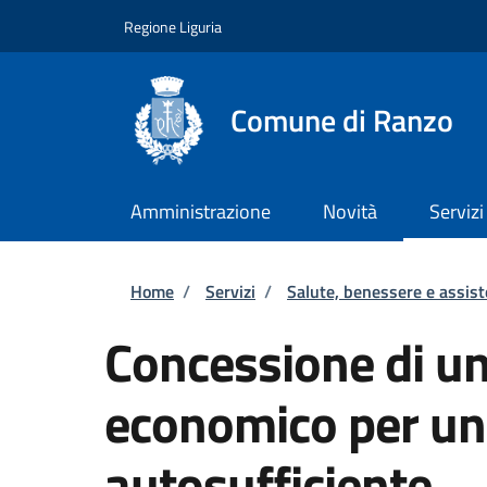
Salta al contenuto principale
Skip to footer content
Regione Liguria
Comune di Ranzo
Amministrazione
Novità
Servizi
Briciole di pane
Home
/
Servizi
/
Salute, benessere e assis
Concessione di un
economico per un
autosufficiente