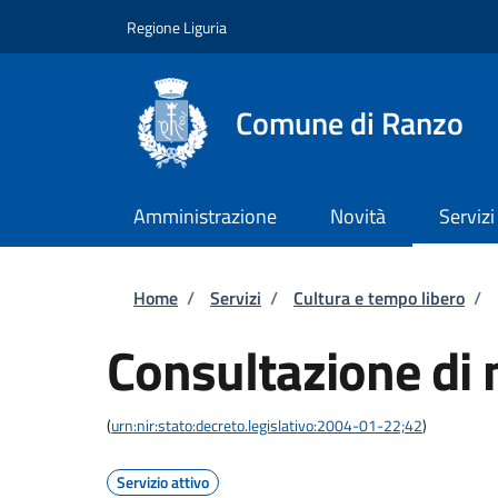
Salta al contenuto principale
Skip to footer content
Regione Liguria
Comune di Ranzo
Amministrazione
Novità
Servizi
Briciole di pane
Home
/
Servizi
/
Cultura e tempo libero
/
Consultazione di 
(
urn:nir:stato:decreto.legislativo:2004-01-22;42
)
Servizio attivo