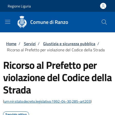
Salta al contenuto principale
Skip to footer content
Regione Liguria
Comune di Ranzo
Briciole di pane
Home
/
Servizi
/
Giustizia e sicurezza pubblica
/
Ricorso al Prefetto per violazione del Codice della Strada
Ricorso al Prefetto per
violazione del Codice della
Strada
(
urn:nir:stato:decreto.legislativo:1992-04-30;285~art203
)
Servizio attivo