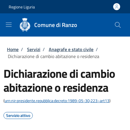
Salta al contenuto principale
Skip to footer content
Regione Liguria
Comune di Ranzo
Briciole di pane
Home
/
Servizi
/
Anagrafe e stato civile
/
Dichiarazione di cambio abitazione o residenza
Dichiarazione di cambio
abitazione o residenza
(
urn:nir:presidente.repubblica:decreto:1989-05-30;223~art13
)
Servizio attivo