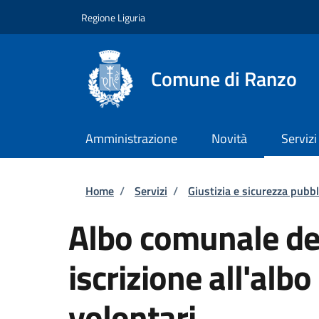
Salta al contenuto principale
Skip to footer content
Regione Liguria
Comune di Ranzo
Amministrazione
Novità
Servizi
Briciole di pane
Home
/
Servizi
/
Giustizia e sicurezza pubbl
Albo comunale dei
iscrizione all'alb
volontari