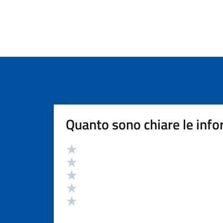
Quanto sono chiare le info
Valutazione
Valuta 5 stelle su 5
Valuta 4 stelle su 5
Valuta 3 stelle su 5
Valuta 2 stelle su 5
Valuta 1 stelle su 5