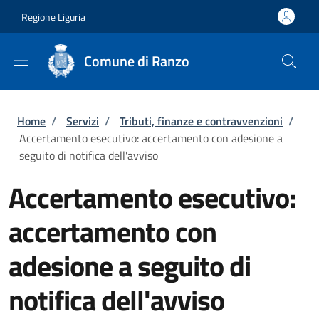
Salta al contenuto principale
Skip to footer content
Regione Liguria
Comune di Ranzo
Briciole di pane
Home
/
Servizi
/
Tributi, finanze e contravvenzioni
/
Accertamento esecutivo: accertamento con adesione a
seguito di notifica dell'avviso
Accertamento esecutivo:
accertamento con
adesione a seguito di
notifica dell'avviso