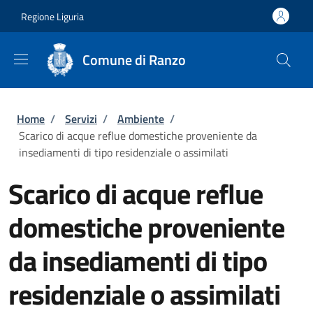
Salta al contenuto principale
Skip to footer content
Regione Liguria
Comune di Ranzo
Briciole di pane
Home
/
Servizi
/
Ambiente
/
Scarico di acque reflue domestiche proveniente da
insediamenti di tipo residenziale o assimilati
Scarico di acque reflue
domestiche proveniente
da insediamenti di tipo
residenziale o assimilati