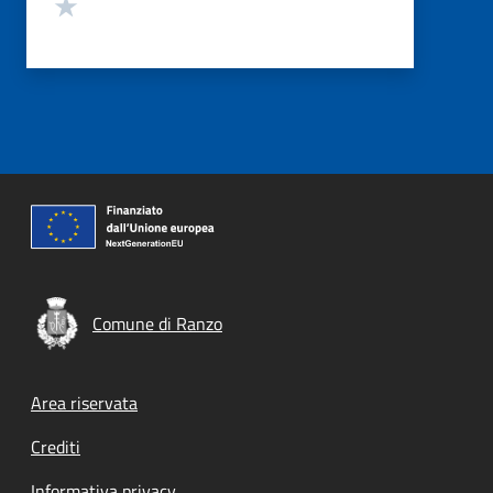
Valuta 1 stelle su 5
Comune di Ranzo
Footer menu
Area riservata
Crediti
Informativa privacy