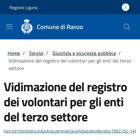
Salta al contenuto principale
Skip to footer content
Regione Liguria
Comune di Ranzo
Briciole di pane
Home
/
Servizi
/
Giustizia e sicurezza pubblica
/
Vidimazione del registro dei volontari per gli enti del terzo
settore
Vidimazione del registro
dei volontari per gli enti
del terzo settore
(
urn:nir:ministero.industria.commercio.artigianato:decreto:1992-02-14
)