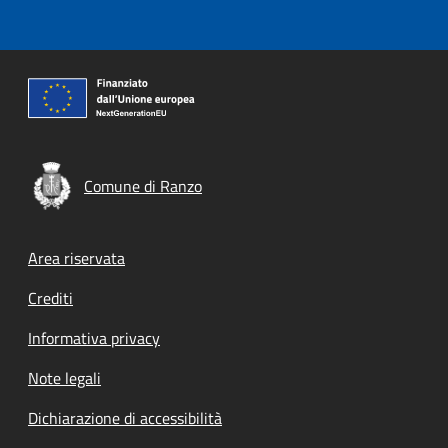
Comune di Ranzo
Footer menu
Area riservata
Crediti
Informativa privacy
Note legali
Dichiarazione di accessibilità