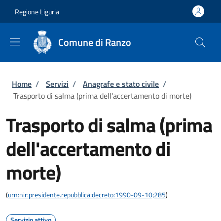
Salta al contenuto principale
Skip to footer content
Regione Liguria
Comune di Ranzo
Briciole di pane
Home
/
Servizi
/
Anagrafe e stato civile
/
Trasporto di salma (prima dell'accertamento di morte)
Trasporto di salma (prima
dell'accertamento di
morte)
(
urn:nir:presidente.repubblica:decreto:1990-09-10;285
)
Servizio attivo