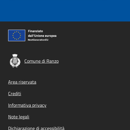
Comune di Ranzo
Footer menu
Area riservata
Crediti
Informativa privacy
Note legali
Dichiarazione di accessibilità