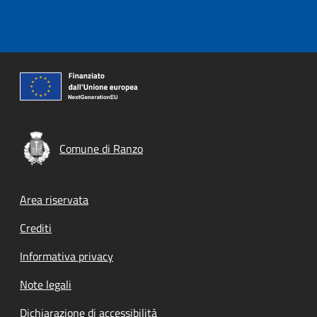
Comune di Ranzo
Footer menu
Area riservata
Crediti
Informativa privacy
Note legali
Dichiarazione di accessibilità