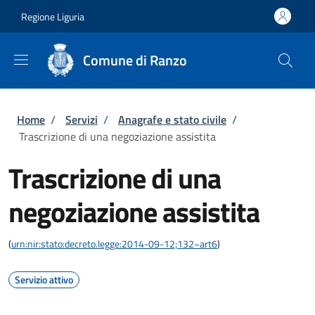
Salta al contenuto principale
Skip to footer content
Regione Liguria
Comune di Ranzo
Briciole di pane
Home
/
Servizi
/
Anagrafe e stato civile
/
Trascrizione di una negoziazione assistita
Trascrizione di una
negoziazione assistita
(
urn:nir:stato:decreto.legge:2014-09-12;132~art6
)
Servizio attivo