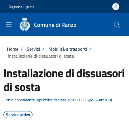
Salta al contenuto principale
Skip to footer content
Regione Liguria
Comune di Ranzo
Briciole di pane
Home
/
Servizi
/
Mobilità e trasporti
/
Installazione di dissuasori di sosta
Installazione di dissuasori
di sosta
(
urn:nir:presidente.repubblica:decreto:1992-12-16;495~art180
)
Servizio attivo