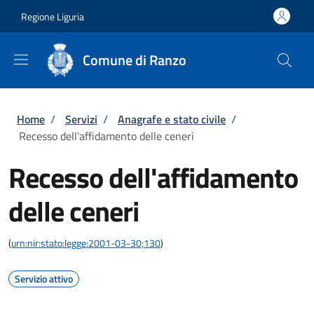
Salta al contenuto principale
Skip to footer content
Regione Liguria
Comune di Ranzo
Briciole di pane
Home
/
Servizi
/
Anagrafe e stato civile
/
Recesso dell'affidamento delle ceneri
Recesso dell'affidamento
delle ceneri
(
urn:nir:stato:legge:2001-03-30;130
)
Servizio attivo