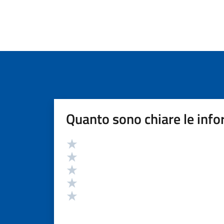
Quanto sono chiare le info
Valutazione
Valuta 5 stelle su 5
Valuta 4 stelle su 5
Valuta 3 stelle su 5
Valuta 2 stelle su 5
Valuta 1 stelle su 5