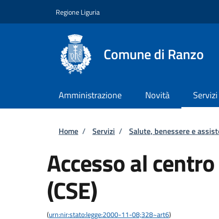
Salta al contenuto principale
Skip to footer content
Regione Liguria
Comune di Ranzo
Amministrazione
Novità
Servizi
Briciole di pane
Home
/
Servizi
/
Salute, benessere e assis
Accesso al centro
(CSE)
(
urn:nir:stato:legge:2000-11-08;328~art6
)