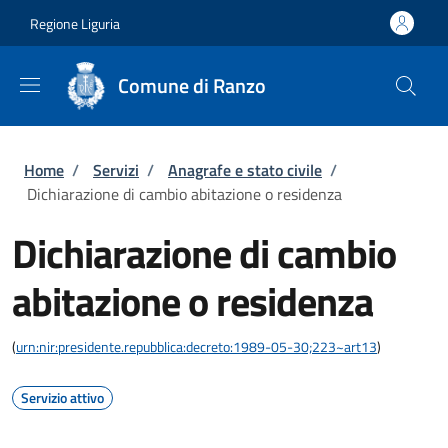
Salta al contenuto principale
Skip to footer content
Regione Liguria
Comune di Ranzo
Briciole di pane
Home
/
Servizi
/
Anagrafe e stato civile
/
Dichiarazione di cambio abitazione o residenza
Dichiarazione di cambio
abitazione o residenza
(
urn:nir:presidente.repubblica:decreto:1989-05-30;223~art13
)
Servizio attivo