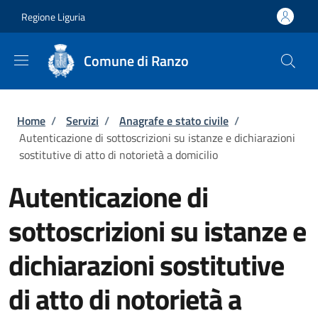
Salta al contenuto principale
Skip to footer content
Regione Liguria
Comune di Ranzo
Briciole di pane
Home
/
Servizi
/
Anagrafe e stato civile
/
Autenticazione di sottoscrizioni su istanze e dichiarazioni
sostitutive di atto di notorietà a domicilio
Autenticazione di
sottoscrizioni su istanze e
dichiarazioni sostitutive
di atto di notorietà a