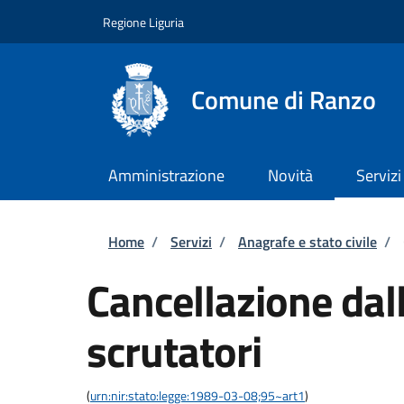
Salta al contenuto principale
Skip to footer content
Regione Liguria
Comune di Ranzo
Amministrazione
Novità
Servizi
Briciole di pane
Home
/
Servizi
/
Anagrafe e stato civile
/
Cancellazione dall
scrutatori
(
urn:nir:stato:legge:1989-03-08;95~art1
)