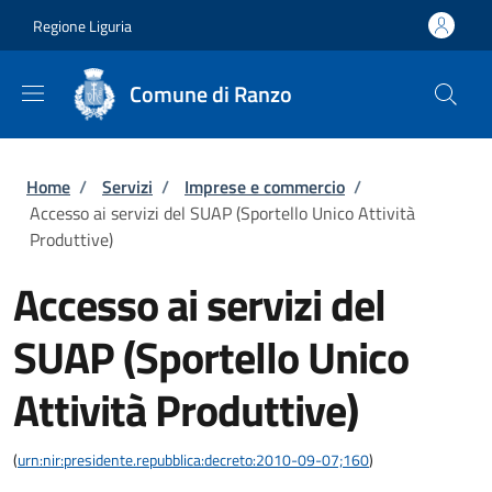
Salta al contenuto principale
Skip to footer content
Regione Liguria
Comune di Ranzo
Briciole di pane
Home
/
Servizi
/
Imprese e commercio
/
Accesso ai servizi del SUAP (Sportello Unico Attività
Produttive)
Accesso ai servizi del
SUAP (Sportello Unico
Attività Produttive)
(
urn:nir:presidente.repubblica:decreto:2010-09-07;160
)