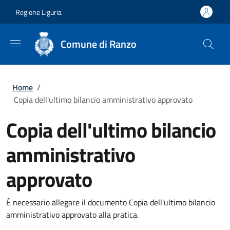
Salta al contenuto principale
Skip to footer content
Regione Liguria
Comune di Ranzo
Briciole di pane
Home
/
Copia dell'ultimo bilancio amministrativo approvato
Copia dell'ultimo bilancio
amministrativo
approvato
È necessario allegare il documento Copia dell'ultimo bilancio
amministrativo approvato alla pratica.