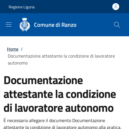
Salta al contenuto principale
Skip to footer content
Regione Liguria
Comune di Ranzo
Briciole di pane
Home
/
Documentazione attestante la condizione di lavoratore
autonomo
Documentazione
attestante la condizione
di lavoratore autonomo
È necessario allegare il documento Documentazione
attestante la condizione di lavoratore autonomo alla pratica.